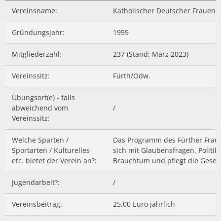
Barrierefreiheitserklä
Hausha
Vereinsname:
Katholischer Deutscher Frauenb
Lörze
Kindertageseinrichtungen/Kindergärten
Eigenbetrieb IKbit
Steue
Kontakt
Gründungsjahr:
1959
Seide
Konfessionen
Friedhofsverwaltung
Steinb
Mitgliederzahl:
237 (Stand: März 2023)
Schulen
Trauungen
Weschn
Vereinssitz:
Fürth/Odw.
Soziale Einrichtungen
Übungsort(e) - falls
abweichend vom
/
Spielplätze
Vereinssitz:
Sportstätten
Welche Sparten /
Das Programm des Fürther Frauen
Sportarten / Kulturelles
sich mit Glaubensfragen, Politi
Vereine
etc. bietet der Verein an?:
Brauchtum und pflegt die Geselli
Bildergalerie
Jugendarbeit?:
/
Vereinsbeitrag:
25,00 Euro jährlich