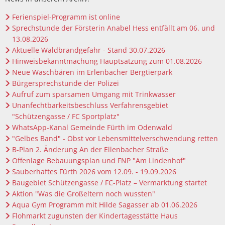
Barrierefreiheitserklä
Hausha
Lörze
Ferienspiel-Programm ist online
Kindertageseinrichtungen/Kindergärten
Eigenbetrieb IKbit
Sprechstunde der Försterin Anabel Hess entfällt am 06. und
Steue
Kontakt
Seide
13.08.2026
Konfessionen
Friedhofsverwaltung
Aktuelle Waldbrandgefahr - Stand 30.07.2026
Steinb
Hinweisbekanntmachung Hauptsatzung zum 01.08.2026
Schulen
Trauungen
Weschn
Neue Waschbären im Erlenbacher Bergtierpark
Bürgersprechstunde der Polizei
Soziale Einrichtungen
Aufruf zum sparsamen Umgang mit Trinkwasser
Unanfechtbarkeitsbeschluss Verfahrensgebiet
Spielplätze
"Schützengasse / FC Sportplatz"
WhatsApp-Kanal Gemeinde Fürth im Odenwald
Sportstätten
"Gelbes Band" - Obst vor Lebensmittelverschwendung retten
B-Plan 2. Änderung An der Ellenbacher Straße
Vereine
Offenlage Bebauungsplan und FNP "Am Lindenhof"
Sauberhaftes Fürth 2026 vom 12.09. - 19.09.2026
Baugebiet Schützengasse / FC-Platz – Vermarktung startet
Bildergalerie
Aktion "Was die Großeltern noch wussten"
Aqua Gym Programm mit Hilde Sagasser ab 01.06.2026
Flohmarkt zugunsten der Kindertagesstätte Haus