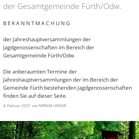
der Gesamtgemeinde Fürth/Odw.
Barrierefreiheitserklä
Hausha
Lörze
Kindertageseinrichtungen/Kindergärten
Eigenbetrieb IKbit
Steue
Kontakt
Seide
B E K A N N T M A C H U N G
Konfessionen
Friedhofsverwaltung
Steinb
der Jahreshauptversammlungen der
Schulen
Trauungen
Weschn
Jagdgenossenschaften im Bereich der
Soziale Einrichtungen
Gesamtgemeinde Fürth/Odw.
Spielplätze
Die anberaumten Termine der
Jahreshauptversammlungen der im Bereich der
Sportstätten
Gemeinde Fürth bestehenden Jagdgenossenschaften
finden Sie auf dieser Seite.
Vereine
4. Februar 2025
von
MIRIAM UNGER
Bildergalerie