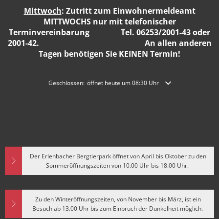
Mittwoch
: Zutritt zum Einwohnermeldeamt
MITTWOCHS nur mit telefonischer
Terminvereinbarung Tel. 06253/2001-43 oder
2001-42. An allen anderen
Tagen benötigen Sie KEINEN Termin!
Klicken, um weitere Öffnungs- oder Schließzeiten auszublende
Geschlossen:
öffnet heute um 08:30 Uhr
Der Erlenbacher Bergtierpark öffnet von April bis Oktober zu den
Sommeröffnungszeiten von 10.00 Uhr bis 18.00 Uhr.
Zu den Winteröffnungszeiten, von November bis März, ist ein
Besuch ab 13.00 Uhr bis zum Einbruch der Dunkelheit möglich.