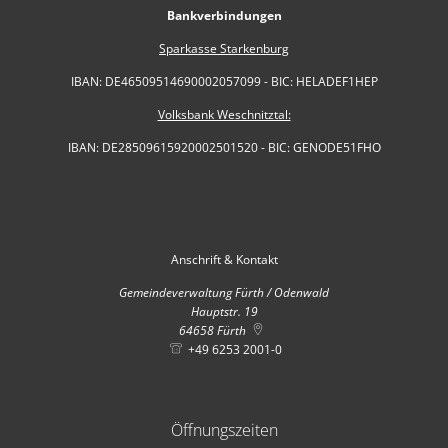
Bankverbindungen
Sparkasse Starkenburg
IBAN: DE46509514690002057099 - BIC: HELADEF1HEP
Volksbank Weschnitztal:
IBAN: DE28509615920002501520 - BIC: GENODE51FHO
Anschrift & Kontakt
Gemeindeverwaltung Fürth / Odenwald
Hauptstr. 19
64658
Fürth
+49 6253 2001-0
Öffnungszeiten