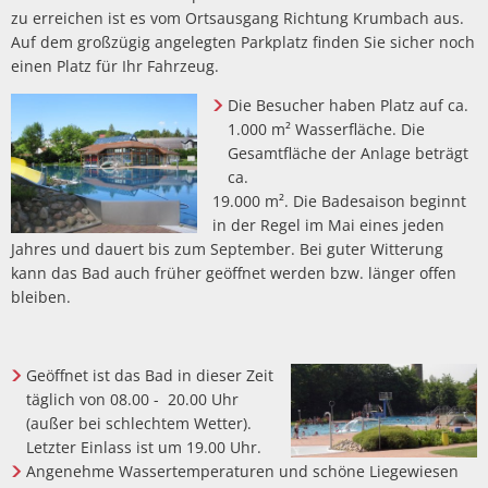
Barrierefreiheitserklä
zu erreichen ist es vom Ortsausgang Richtung Krumbach aus.
Hausha
Lörze
Kindertageseinrichtungen/Kindergärten
Eigenbetrieb IKbit
Auf dem großzügig angelegten Parkplatz finden Sie sicher noch
Steue
einen Platz für Ihr Fahrzeug.
Kontakt
Seide
Konfessionen
Friedhofsverwaltung
Die Besucher haben Platz auf ca.
Steinb
1.000 m² Wasserfläche. Die
Schulen
Trauungen
Weschn
Gesamtfläche der Anlage beträgt
ca.
Soziale Einrichtungen
19.000 m². Die Badesaison beginnt
in der Regel im Mai eines jeden
Spielplätze
Jahres und dauert bis zum September. Bei guter Witterung
kann das Bad auch früher geöffnet werden bzw. länger offen
Sportstätten
bleiben.
Vereine
Geöffnet ist das Bad in dieser Zeit
Bildergalerie
täglich von 08.00 - 20.00 Uhr
(außer bei schlechtem Wetter).
Letzter Einlass ist um 19.00 Uhr.
Angenehme Wassertemperaturen und schöne Liegewiesen