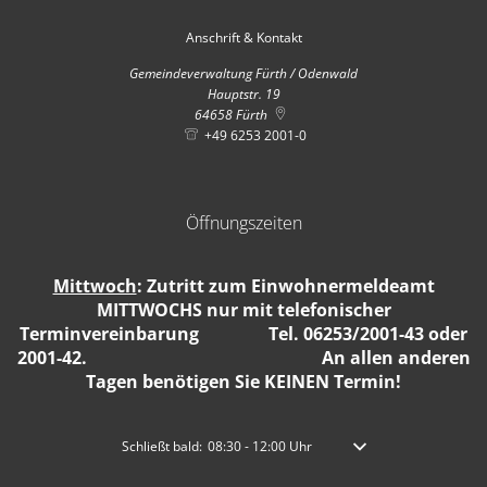
Anschrift & Kontakt
Gemeindeverwaltung Fürth / Odenwald
Hauptstr. 19
64658
Fürth
+49 6253 2001-0
Öffnungszeiten
Mittwoch
: Zutritt zum Einwohnermeldeamt
MITTWOCHS nur mit telefonischer
Terminvereinbarung Tel. 06253/2001-43 oder
2001-42. An allen anderen
Tagen benötigen Sie KEINEN Termin!
Klicken, um weitere Öffnungs- oder Schließzeiten auszublen
Schließt bald:
08:30
-
12:00
Uhr
Von 08:30 bis 12:00 Uhr