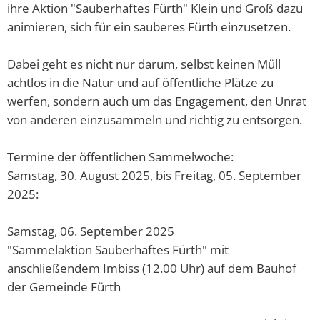
ihre Aktion "Sauberhaftes Fürth" Klein und Groß dazu
Barrierefreiheitserklä
Hausha
Lörze
Kindertageseinrichtungen/Kindergärten
animieren, sich für ein sauberes Fürth einzusetzen.
Eigenbetrieb IKbit
Steue
Kontakt
Seide
Konfessionen
Friedhofsverwaltung
Dabei geht es nicht nur darum, selbst keinen Müll
Steinb
achtlos in die Natur und auf öffentliche Plätze zu
Schulen
Trauungen
Weschn
werfen, sondern auch um das Engagement, den Unrat
von anderen einzusammeln und richtig zu entsorgen.
Soziale Einrichtungen
Termine der öffentlichen Sammelwoche:
Spielplätze
Samstag, 30. August 2025, bis Freitag, 05. September
2025:
Sportstätten
Vereine
Samstag, 06. September 2025
"Sammelaktion Sauberhaftes Fürth" mit
Bildergalerie
anschließendem Imbiss (12.00 Uhr) auf dem Bauhof
der Gemeinde Fürth