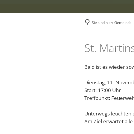
Ve
Ne
Sie sind hier:
Gemeinde
Ba
St. Marti
Ko
Bald ist es wieder so
Dienstag, 11. Novem
Start: 17:00 Uhr
Treffpunkt: Feuerweh
Unterwegs leuchten d
Am Ziel erwartet alle