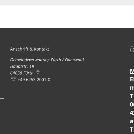
Ö
Anschrift & Kontakt
Gemeindeverwaltung Fürth / Odenwald
Hauptstr. 19
M
64658
Fürth
E
+49 6253 2001-0
m
T
0
a
T