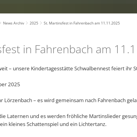
ranstaltungskalender
Jobs
Wahlergebnisse
Übernachtungsmöglichke
Krumbach
"Gelbes Band" - Obst vo
Ausbildungs- & Pr
Dokumentationen
Veranstaltungsstätten
2026
Bilanzen -Jahresab
ws Archiv
Finanzen
Linnenbach
B-Plan 2. Änderung An de
News Archiv
2025
St. Martinsfest in Fahrenbach am 11.11.2025
Vorderer Odenwald
2025
Haushaltspläne
Lörzenbach
Barriere melden
rrierefreiheitserklärung
Eigenbetrieb IKbit
Offenlage Bebauungspla
Steuern und Gebü
Seidenbach
Sauberhaftes Fürth 2026 
Senden Sie uns Ihr persön
nsfest in Fahrenbach am 11.
ntakt
Friedhofsverwaltung
Steinbach
Baugebiet Schützengasse 
Trauungen
Weschnitz
Aktion "Was die Großelt
weit – unsere Kindertagesstätte Schwalbennest feiert ihr S
Aqua Gym Programm mit 
ber 2025
Flohmarkt zugunsten der
Hessen sucht die asiatis
r Lörzenbach – es wird gemeinsam nach Fahrenbach gelau
Online-Services der Deu
ie Laternen und es werden fröhliche Martinslieder gesun
Zuwendungsbescheid für
 ein kleines Schattenspiel und ein Lichtertanz.
Die Gemeinde Fürth/Odw