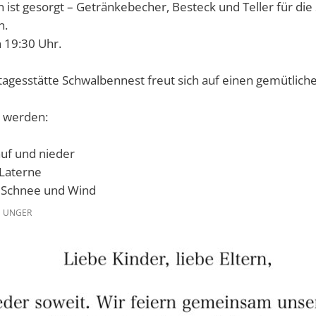
Afrikanische Schweinepe
 ist gesorgt – Getränkebecher, Besteck und Teller für die
n.
Gefahrenabwehrverordnun
 19:30 Uhr.
Verbrennen von Grünsch
Online-Mängelmelder
agesstätte Schwalbennest freut sich auf einen gemütliche
Diese Führerscheine mü
n werden:
Sprechstunden der Först
Online-Umtausch- bzw. E
auf und nieder
 Laterne
Mängelmelder Straßenb
ch Schnee und Wind
Was bewegt die Fürther -
 UNGER