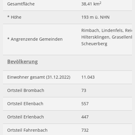
in
2
Gesamtfläche
38,41 km
Barrierefreiheitserklä
Hausha
Zahlen
Lörze
Kindertageseinrichtungen/Kindergärten
Eigenbetrieb IKbit
Steue
* Höhe
193 m ü. NHN
Kontakt
Seide
Konfessionen
Friedhofsverwaltung
Rimbach, Lindenfels, Reic
Steinb
Hiltersklingen, Graselle
Schulen
* Angrenzende Gemeinden
Trauungen
Weschn
Scheuerberg
Soziale Einrichtungen
Bevölkerung
Spielplätze
Einwohner gesamt (31.12.2022)
11.043
Sportstätten
Ortsteil Brombach
73
Vereine
Ortsteil Ellenbach
557
Bildergalerie
Ortsteil Erlenbach
447
Ortsteil Fahrenbach
732