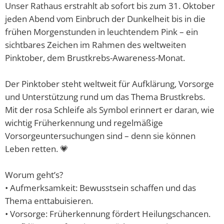
Unser Rathaus erstrahlt ab sofort bis zum 31. Oktober
Barrierefreiheitserklä
Hausha
Lörze
Kindertageseinrichtungen/Kindergärten
jeden Abend vom Einbruch der Dunkelheit bis in die
Eigenbetrieb IKbit
Steue
frühen Morgenstunden in leuchtendem Pink – ein
Kontakt
Seide
Konfessionen
Friedhofsverwaltung
sichtbares Zeichen im Rahmen des weltweiten
Steinb
Pinktober, dem Brustkrebs-Awareness-Monat.
Schulen
Trauungen
Weschn
Der Pinktober steht weltweit für Aufklärung, Vorsorge
Soziale Einrichtungen
und Unterstützung rund um das Thema Brustkrebs.
Mit der rosa Schleife als Symbol erinnert er daran, wie
Spielplätze
wichtig Früherkennung und regelmäßige
Vorsorgeuntersuchungen sind – denn sie können
Sportstätten
Leben retten. 💗
Vereine
Worum geht’s?
Bildergalerie
• Aufmerksamkeit: Bewusstsein schaffen und das
Thema enttabuisieren.
• Vorsorge: Früherkennung fördert Heilungschancen.