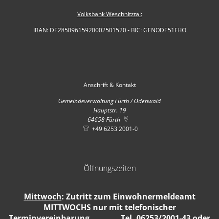
Volksbank Weschnitztal:
IBAN: DE28509615920002501520 - BIC: GENODE51FHO
Anschrift & Kontakt
Gemeindeverwaltung Fürth / Odenwald
Hauptstr. 19
64658
Fürth
+49 6253 2001-0
Öffnungszeiten
Mittwoch
: Zutritt zum Einwohnermeldeamt
MITTWOCHS nur mit telefonischer
Terminvereinbarung Tel. 06253/2001-43 oder