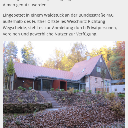
Barrierefreiheitserklä
Almen genutzt werden.
Hausha
Lörze
Kindertageseinrichtungen/Kindergärten
Eigenbetrieb IKbit
Eingebettet in einem Waldstück an der Bundesstraße 460,
Steue
Kontakt
Seide
außerhalb des Fürther Ortsteiles Weschnitz Richtung
Konfessionen
Friedhofsverwaltung
Wegscheide, steht es zur Anmietung durch Privatpersonen,
Steinb
Vereinen und gewerbliche Nutzer zur Verfügung.
Schulen
Trauungen
Weschn
Soziale Einrichtungen
Spielplätze
Sportstätten
Vereine
Bildergalerie