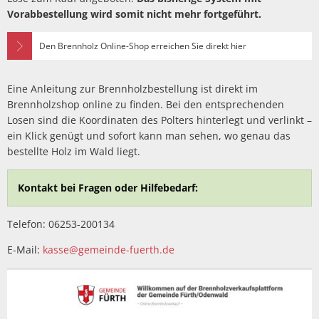
Barrierefreiheitserklä
Vorabbestellung wird somit nicht mehr fortgeführt.
Hausha
Lörze
Kindertageseinrichtungen/Kindergärten
Eigenbetrieb IKbit
Steue
Kontakt
Den Brennholz Online-Shop erreichen Sie direkt hier
Seide
Konfessionen
Friedhofsverwaltung
Steinb
Eine Anleitung zur Brennholzbestellung ist direkt im
Schulen
Trauungen
Weschn
Brennholzshop online zu finden. Bei den entsprechenden
Losen sind die Koordinaten des Polters hinterlegt und verlinkt –
Soziale Einrichtungen
ein Klick genügt und sofort kann man sehen, wo genau das
bestellte Holz im Wald liegt.
Spielplätze
Kontakt bei Fragen oder Hilfebedarf:
Sportstätten
Telefon: 06253-200134
Vereine
E-Mail:
kasse@gemeinde-fuerth.de
Bildergalerie