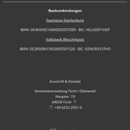
Bankverbindungen
Sparkasse Starkenburg
IBAN: DE46509514690002057099 - BIC: HELADEF1HEP
Volksbank Weschnitztal:
IBAN: DE28509615920002501520 - BIC: GENODE51FHO
Anschrift & Kontakt
Gemeindeverwaltung Fürth / Odenwald
Hauptstr. 19
64658
Fürth
+49 6253 2001-0