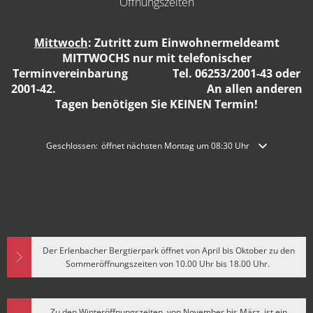
Öffnungszeiten
Mittwoch
: Zutritt zum Einwohnermeldeamt
MITTWOCHS nur mit telefonischer
Terminvereinbarung Tel. 06253/2001-43 oder
2001-42. An allen anderen
Tagen benötigen Sie KEINEN Termin!
Klicken, um weitere Öffnungs- oder Schließzeiten auszublenden
Geschlossen:
öffnet nächsten Montag um 08:30 Uhr
Der Erlenbacher Bergtierpark öffnet von April bis Oktober zu den
Sommeröffnungszeiten von 10.00 Uhr bis 18.00 Uhr.
Zu den Winteröffnungszeiten, von November bis März, ist ein