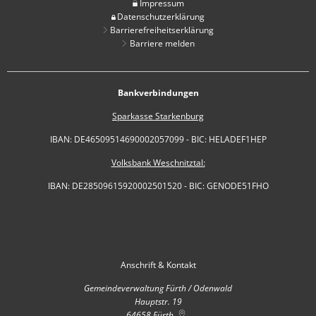
Impressum
Datenschutzerklärung
Barrierefreiheitserklärung
Barriere melden
Bankverbindungen
Sparkasse Starkenburg
IBAN: DE46509514690002057099 - BIC: HELADEF1HEP
Volksbank Weschnitztal:
IBAN: DE28509615920002501520 - BIC: GENODE51FHO
Anschrift & Kontakt
Gemeindeverwaltung Fürth / Odenwald
Hauptstr. 19
64658
Fürth