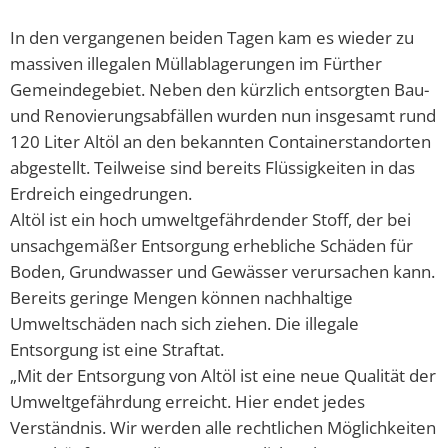
Barrierefreiheitserklä
Hausha
Lörze
Kindertageseinrichtungen/Kindergärten
In den vergangenen beiden Tagen kam es wieder zu
Eigenbetrieb IKbit
Steue
massiven illegalen Müllablagerungen im Fürther
Kontakt
Seide
Konfessionen
Friedhofsverwaltung
Gemeindegebiet. Neben den kürzlich entsorgten Bau-
Steinb
und Renovierungsabfällen wurden nun insgesamt rund
Schulen
Trauungen
Weschn
120 Liter Altöl an den bekannten Containerstandorten
abgestellt. Teilweise sind bereits Flüssigkeiten in das
Soziale Einrichtungen
Erdreich eingedrungen.
Altöl ist ein hoch umweltgefährdender Stoff, der bei
Spielplätze
unsachgemäßer Entsorgung erhebliche Schäden für
Boden, Grundwasser und Gewässer verursachen kann.
Sportstätten
Bereits geringe Mengen können nachhaltige
Vereine
Umweltschäden nach sich ziehen. Die illegale
Entsorgung ist eine Straftat.
Bildergalerie
„Mit der Entsorgung von Altöl ist eine neue Qualität der
Umweltgefährdung erreicht. Hier endet jedes
Verständnis. Wir werden alle rechtlichen Möglichkeiten