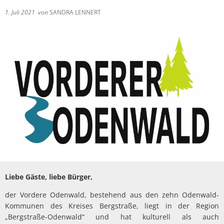
Kindertageseinrichtungen/Kindergärten
1. Juli 2021
von
SANDRA LENNERT
Barrierefreiheitserklä
Eigenbetr
Konfessionen
Kontakt
Friedhof
Schulen
Trauung
Soziale Einrichtungen
Spielplätze
Sportstätten
Vereine
Bildergalerie
Liebe Gäste, liebe Bürger,
der Vordere Odenwald, bestehend aus den zehn Odenwald-
Kommunen des Kreises Bergstraße, liegt in der Region
„Bergstraße-Odenwald“ und hat kulturell als auch