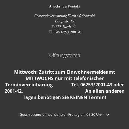
Anschrift & Kontakt
Gemeindeverwaltung Fürth / Odenwald
Hauptstr. 19
64658
Fürth
+49 6253 2001-0
Öffnungszeiten
Mittwoch
: Zutritt zum Einwohnermeldeamt
MITTWOCHS nur mit telefonischer
Terminvereinbarung Tel. 06253/2001-43 oder
2001-42. An allen anderen
Tagen benötigen Sie KEINEN Termin!
Klicken, um weitere Öffnungs- oder Schließzeiten auszublenden
Geschlossen:
öffnet nächsten Freitag um 08:30 Uhr