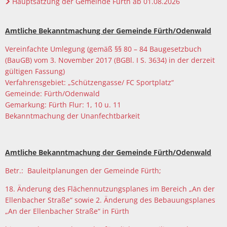
Hauptsatzung der Gemeinde Fürth ab 01.08.2026
Barrierefreiheitserklä
Hausha
Lörze
Kindertageseinrichtungen/Kindergärten
Eigenbetrieb IKbit
Steue
Amtliche Bekanntmachung der Gemeinde Fürth/Odenwald
Kontakt
Seide
Konfessionen
Friedhofsverwaltung
Vereinfachte Umlegung (gemäß §§ 80 – 84 Baugesetzbuch
Steinb
(BauGB) vom 3. November 2017 (BGBl. I S. 3634) in der derzeit
Schulen
Trauungen
Weschn
gültigen Fassung)
Verfahrensgebiet: „Schützengasse/ FC Sportplatz“
Soziale Einrichtungen
Gemeinde: Fürth/Odenwald
Gemarkung: Fürth Flur: 1, 10 u. 11
Spielplätze
Bekanntmachung der Unanfechtbarkeit
Sportstätten
Amtliche Bekanntmachung der Gemeinde Fürth/Odenwald
Vereine
Betr.: Bauleitplanungen der Gemeinde Fürth;
Bildergalerie
18. Änderung des Flächennutzungsplanes im Bereich „An der
Ellenbacher Straße“ sowie 2. Änderung des Bebauungsplanes
„An der Ellenbacher Straße“ in Fürth