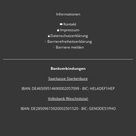
Informationen
Kontakt
Impressum
Datenschutzerklärung
Barrierefreiheitserklärung
Barriere melden
Bankverbindungen
Sparkasse Starkenburg
IBAN: DE46509514690002057099 - BIC: HELADEF1HEP
Volksbank Weschnitztal:
IBAN: DE28509615920002501520 - BIC: GENODE51FHO