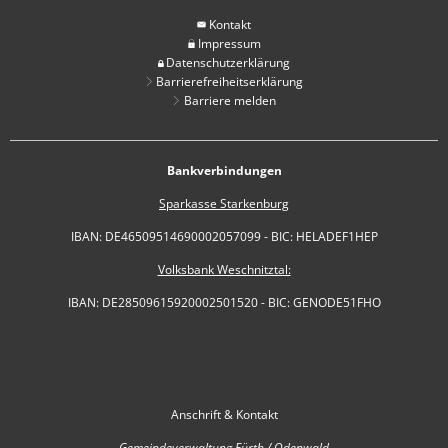
Kontakt
Impressum
Datenschutzerklärung
Barrierefreiheitserklärung
Barriere melden
Bankverbindungen
Sparkasse Starkenburg
IBAN: DE46509514690002057099 - BIC: HELADEF1HEP
Volksbank Weschnitztal:
IBAN: DE28509615920002501520 - BIC: GENODE51FHO
Anschrift & Kontakt
Gemeindeverwaltung Fürth / Odenwald