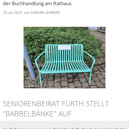
der Buchhandlung am Rathaus.
Barrierefreiheitserklä
Hausha
Lörze
Kindertageseinrichtungen/Kindergärten
Eigenbetrieb IKbit
23. Juli 2025
von
SANDRA LENNERT
Steue
Kontakt
Seide
Konfessionen
Friedhofsverwaltung
Steinb
Schulen
Trauungen
Weschn
Soziale Einrichtungen
Spielplätze
Sportstätten
Vereine
SENIORENBEIRAT FÜRTH STELLT
Bildergalerie
"BABBELBÄNKE" AUF