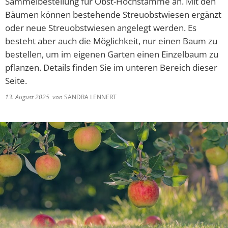
Sammelbestellung für Obst-Hochstämme an. Mit den
Barrierefreiheitserklä
Hausha
Bäumen können bestehende Streuobstwiesen ergänzt
Lörze
Kindertageseinrichtungen/Kindergärten
Eigenbetrieb IKbit
oder neue Streuobstwiesen angelegt werden. Es
Steue
Kontakt
Seide
besteht aber auch die Möglichkeit, nur einen Baum zu
Konfessionen
Friedhofsverwaltung
Steinb
bestellen, um im eigenen Garten einen Einzelbaum zu
Schulen
pflanzen. Details finden Sie im unteren Bereich dieser
Trauungen
Weschn
Seite.
Soziale Einrichtungen
13. August 2025
von
SANDRA LENNERT
Spielplätze
Sportstätten
Vereine
Bildergalerie