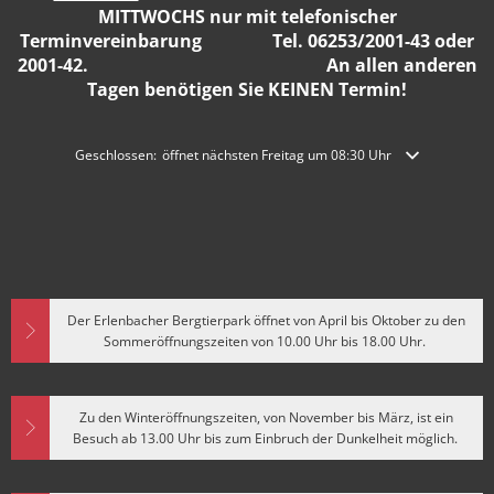
MITTWOCHS nur mit telefonischer
Terminvereinbarung Tel. 06253/2001-43 oder
2001-42. An allen anderen
Tagen benötigen Sie KEINEN Termin!
Klicken, um weitere Öffnungs- oder Schließzeiten auszublenden
Geschlossen:
öffnet nächsten Freitag um 08:30 Uhr
Der Erlenbacher Bergtierpark öffnet von April bis Oktober zu den
Sommeröffnungszeiten von 10.00 Uhr bis 18.00 Uhr.
Zu den Winteröffnungszeiten, von November bis März, ist ein
Besuch ab 13.00 Uhr bis zum Einbruch der Dunkelheit möglich.